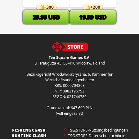
+
300
+
200
29.99
USD
19.99
USD
Ten Square Games S.A.
ul. Traugutta 45
,
50-416 Wrocław
, Poland
Bezirksgericht Wrocław-Fabryczna, 6. Kammer für
Wirtschaftsangelegenheiten
KRS: 0000704863
NIP: 8982196752
REGON: 021744780
Grundkapital: 647 600 PLN
(voll eingezahlt)
TSG.STORE-Nutzungsbedingungen
FISHING CLASH
TSG.STORE-Datenschutzrichtlinie
HUNTING CLASH