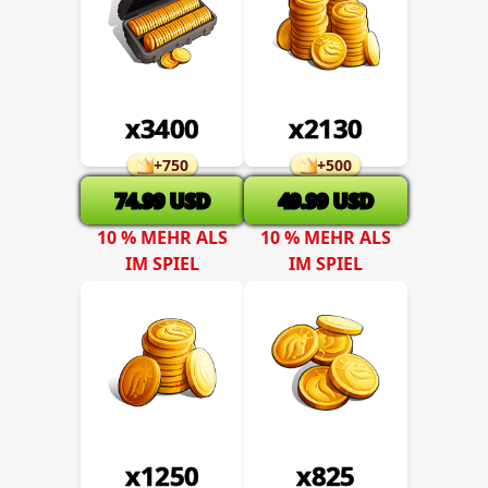
x
3400
x
2130
+
750
+
500
74.99
USD
49.99
USD
10 % MEHR ALS
10 % MEHR ALS
IM SPIEL
IM SPIEL
x
1250
x
825