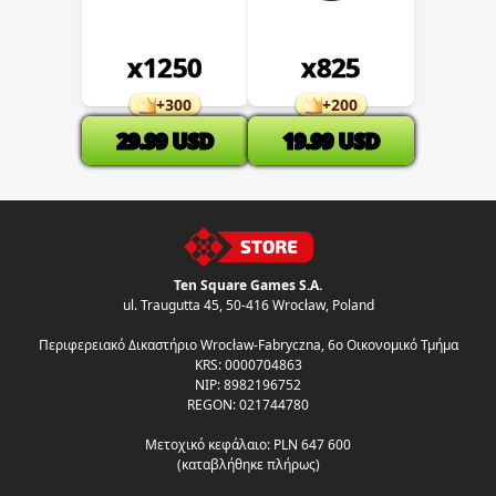
x
1250
x
825
+
300
+
200
29.99
USD
19.99
USD
Ten Square Games S.A.
ul. Traugutta 45
,
50-416 Wrocław
, Poland
Περιφερειακό Δικαστήριο Wrocław-Fabryczna, 6ο Οικονομικό Τμήμα
KRS: 0000704863
NIP: 8982196752
REGON: 021744780
Μετοχικό κεφάλαιο: PLN 647 600
(καταβλήθηκε πλήρως)