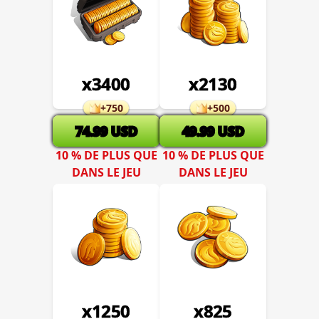
x
3400
x
2130
+
750
+
500
74.99
USD
49.99
USD
10 % DE PLUS QUE
10 % DE PLUS QUE
DANS LE JEU
DANS LE JEU
x
1250
x
825