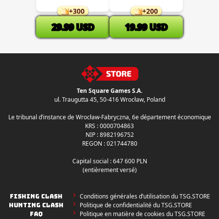
+
300
+
200
29.99
USD
19.99
USD
Ten Square Games S.A.
ul. Traugutta 45
,
50-416 Wrocław
, Poland
Le tribunal d’instance de Wrocław-Fabryczna, 6e département économique
KRS : 0000704863
NIP : 8982196752
REGON : 021744780
Capital social : 647 600 PLN
(entièrement versé)
Conditions générales d’utilisation du TSG.STORE
FISHING CLASH
Politique de confidentialité du TSG.STORE
HUNTING CLASH
Politique en matière de cookies du TSG.STORE
FAQ