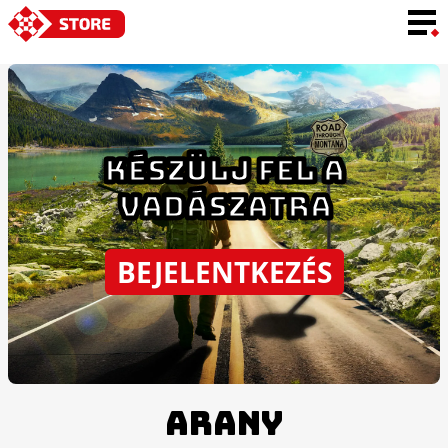
NYELV
KÉSZÜLJ FEL A
VADÁSZATRA
BEJELENTKEZÉS
ARANY