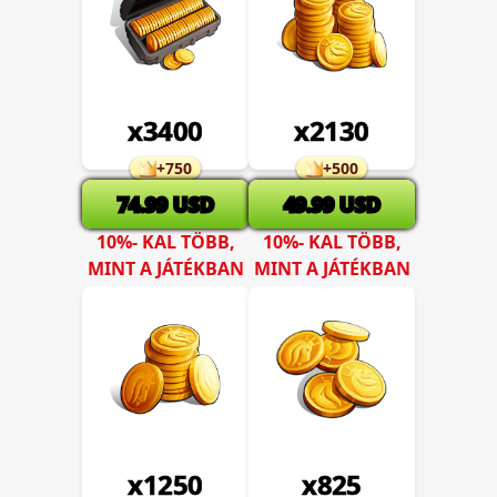
x
3400
x
2130
+
750
+
500
74.99
USD
49.99
USD
10%- KAL TÖBB,
10%- KAL TÖBB,
MINT A JÁTÉKBAN
MINT A JÁTÉKBAN
x
1250
x
825