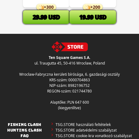
+
300
+
200
29.99
USD
19.99
USD
Ten Square Games S.A.
ul. Traugutta 45
,
50-416 Wrocław
, Poland
Wrocław-Fabryczna kerületi bírósága, 6. gazdasági osztály
KRS-szám: 0000704863
NIP-szám: 8982196752
REGON-szám: 021744780
Alaptőke: PLN 647 600
(kiegyenlítve)
TSG.STORE használati feltételek
FISHING CLASH
TSG.STORE adatvédelmi szabályzat
HUNTING CLASH
TSG.STORE cookie-kra vonatkozó szabályzat
FAQ