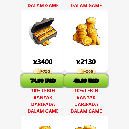
DALAM GAME
DALAM GAME
x
3400
x
2130
+
750
+
500
74.99
USD
49.99
USD
10% LEBIH
10% LEBIH
BANYAK
BANYAK
DARIPADA
DARIPADA
DALAM GAME
DALAM GAME