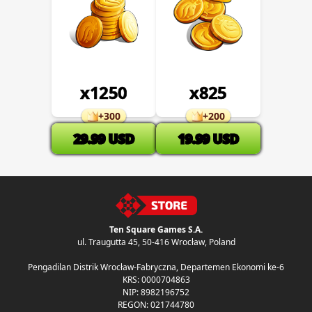
x
1250
x
825
+
300
+
200
29.99
USD
19.99
USD
Ten Square Games S.A.
ul. Traugutta 45
,
50-416 Wrocław
, Poland
Pengadilan Distrik Wrocław-Fabryczna, Departemen Ekonomi ke-6
KRS: 0000704863
NIP: 8982196752
REGON: 021744780