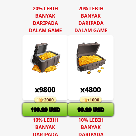
20% LEBIH
20% LEBIH
BANYAK
BANYAK
DARIPADA
DARIPADA
DALAM GAME
DALAM GAME
x
9800
x
4800
+
2000
+
1000
199.99
USD
99.99
USD
10% LEBIH
10% LEBIH
BANYAK
BANYAK
DARIPADA
DARIPADA