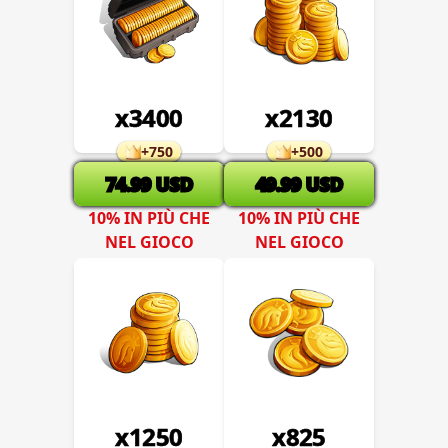
x
3400
x
2130
+
750
+
500
74.99
USD
49.99
USD
10% IN PIÙ CHE
10% IN PIÙ CHE
NEL GIOCO
NEL GIOCO
x
1250
x
825