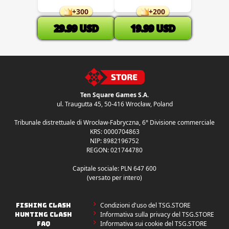
+
300
+
200
29.99
USD
19.99
USD
Ten Square Games S.A.
ul. Traugutta 45
,
50-416 Wrocław
, Poland
Tribunale distrettuale di Wrocław-Fabryczna, 6° Divisione commerciale
KRS: 0000704863
NIP: 8982196752
REGON: 021744780
Capitale sociale: PLN 647 600
(versato per intero)
Condizioni d'uso del TSG.STORE
FISHING CLASH
Informativa sulla privacy del TSG.STORE
HUNTING CLASH
Informativa sui cookie del TSG.STORE
FAQ