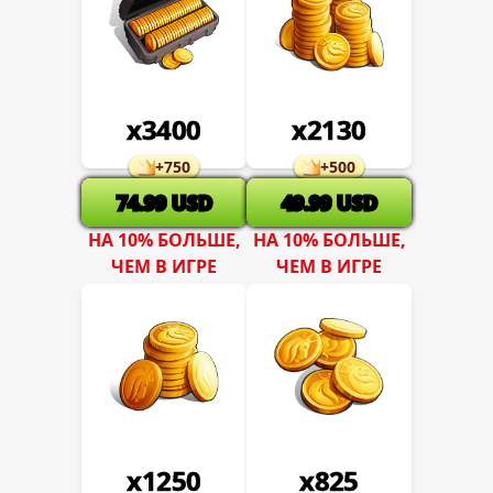
x
3400
x
2130
+
750
+
500
74.99
USD
49.99
USD
НА 10% БОЛЬШЕ,
НА 10% БОЛЬШЕ,
ЧЕМ В ИГРЕ
ЧЕМ В ИГРЕ
x
1250
x
825