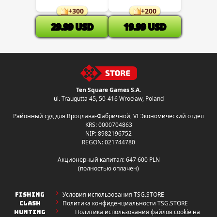
+
300
+
200
29.99
USD
19.99
USD
Ten Square Games S.A.
ul. Traugutta 45
,
50-416 Wrocław
, Poland
Районный суд для Вроцлава-Фабричной, VI Экономический отдел
KRS: 0000704863
NIP: 8982196752
REGON: 021744780
Акционерный капитал: 647 600 PLN
(полностью оплачен)
Условия использования TSG.STORE
FISHING
Политика конфиденциальности TSG.STORE
CLASH
Политика использования файлов cookie на
HUNTING