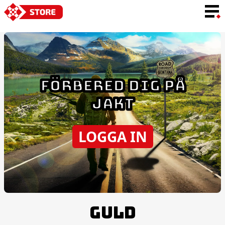
SPRÅK
FÖRBERED DIG PÅ
JAKT
LOGGA IN
GULD