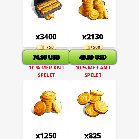
x
3400
x
2130
+
750
+
500
74.99
USD
49.99
USD
10 % MER ÄN I
10 % MER ÄN I
SPELET
SPELET
x
1250
x
825