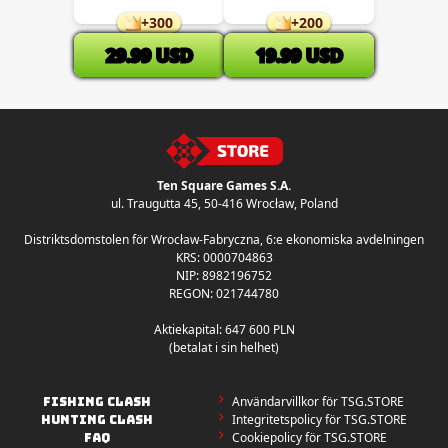
+
300
+
200
29.99
USD
19.99
USD
Ten Square Games S.A.
ul. Traugutta 45
,
50-416 Wrocław
, Poland
Distriktsdomstolen för Wrocław-Fabryczna, 6:e ekonomiska avdelningen
KRS: 0000704863
NIP: 8982196752
REGON: 021744780
Aktiekapital: 647 600 PLN
(betalat i sin helhet)
Användarvillkor för TSG.STORE
FISHING CLASH
Integritetspolicy för TSG.STORE
HUNTING CLASH
Cookiepolicy för TSG.STORE
FAQ