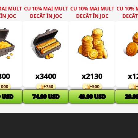
MAI MULT
CU 10% MAI MULT
CU 10% MAI MULT
CU 10% 
ÎN JOC
DECÂT ÎN JOC
DECÂT ÎN JOC
DECÂT
800
x
3400
x
2130
x
1
1000
+
750
+
500
9
USD
74.99
USD
49.99
USD
29.9