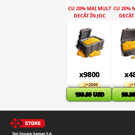
CU 20% MAI MULT
CU 20% 
DECÂT ÎN JOC
DECÂT 
x
9800
x
4
+
2000
+
199.99
USD
99.9
Ten Square Games S.A.