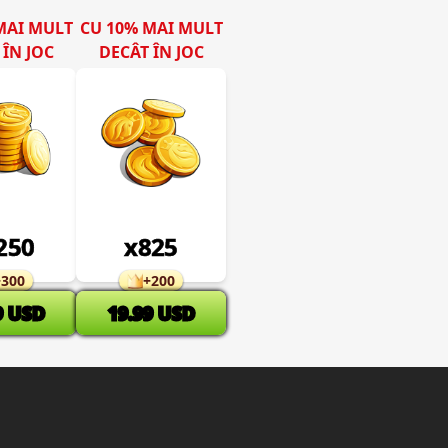
MAI MULT
CU 10% MAI MULT
 ÎN JOC
DECÂT ÎN JOC
250
x
825
+
300
+
200
9
USD
19.99
USD