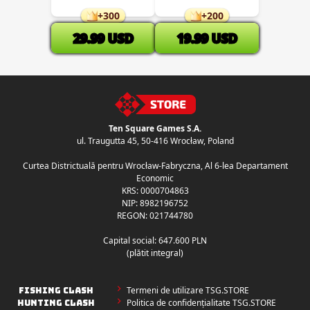
+
300
+
200
29.99
USD
19.99
USD
Ten Square Games S.A.
ul. Traugutta 45
,
50-416 Wrocław
, Poland
Curtea Districtuală pentru Wrocław-Fabryczna, Al 6-lea Departament
Economic
KRS: 0000704863
NIP: 8982196752
REGON: 021744780
Capital social: 647.600 PLN
(plătit integral)
Termeni de utilizare TSG.STORE
FISHING CLASH
Politica de confidențialitate TSG.STORE
HUNTING CLASH