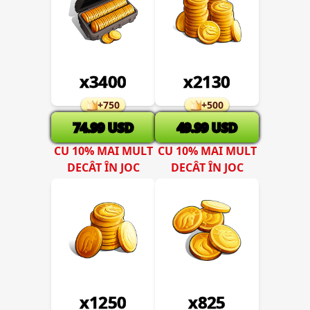
x
3400
x
2130
+
750
+
500
74.99
USD
49.99
USD
CU 10% MAI MULT
CU 10% MAI MULT
DECÂT ÎN JOC
DECÂT ÎN JOC
x
1250
x
825