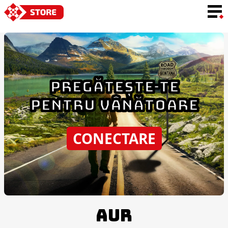
LIMBA
PREGĂTEȘTE-TE
PENTRU VÂNĂTOARE
CONECTARE
AUR