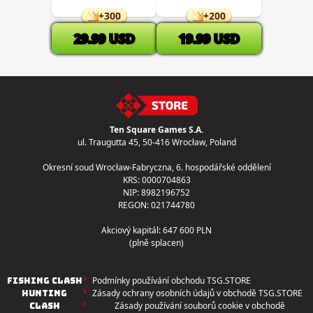
+
300
+
200
29.99
USD
19.99
USD
Ten Square Games S.A.
ul. Traugutta 45
,
50-416 Wrocław
, Poland
Okresní soud Wrocław-Fabryczna, 6. hospodářské oddělení
KRS: 0000704863
NIP: 8982196752
REGON: 021744780
Akciový kapitál: 647 600 PLN
(plně splacen)
Podmínky používání obchodu TSG.STORE
FISHING CLASH
Zásady ochrany osobních údajů v obchodě TSG.STORE
HUNTING
Zásady používání souborů cookie v obchodě
CLASH