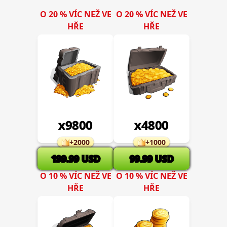
O 20 % VÍC NEŽ VE
O 20 % VÍC NEŽ VE
HŘE
HŘE
x
9800
x
4800
+
2000
+
1000
199.99
USD
99.99
USD
O 10 % VÍC NEŽ VE
O 10 % VÍC NEŽ VE
HŘE
HŘE