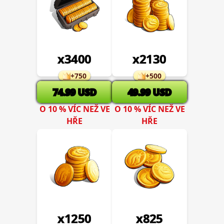
x
3400
x
2130
+
750
+
500
74.99
USD
49.99
USD
O 10 % VÍC NEŽ VE
O 10 % VÍC NEŽ VE
HŘE
HŘE
x
1250
x
825