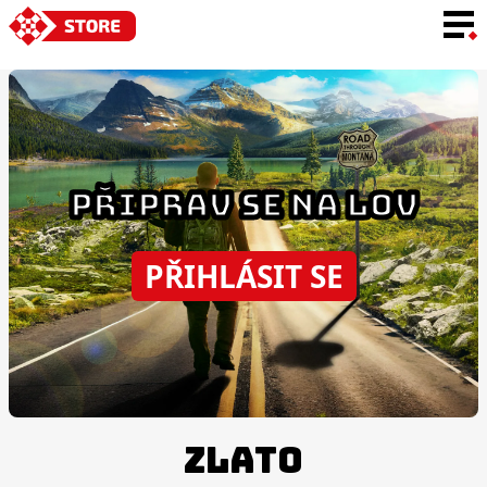
JAZYK
PŘIPRAV SE NA LOV
PŘIHLÁSIT SE
ZLATO