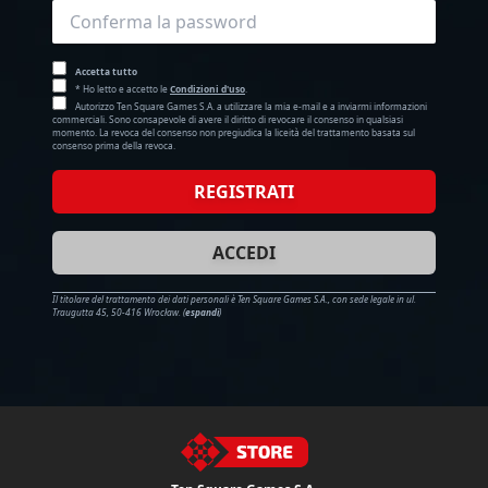
Accetta tutto
* Ho letto e accetto le
Condizioni d'uso
.
Autorizzo Ten Square Games S.A. a utilizzare la mia e-mail e a inviarmi informazioni
commerciali. Sono consapevole di avere il diritto di revocare il consenso in qualsiasi
momento. La revoca del consenso non pregiudica la liceità del trattamento basata sul
consenso prima della revoca.
REGISTRATI
ACCEDI
Il titolare del trattamento dei dati personali è Ten Square Games S.A., con sede legale in ul.
Traugutta 45, 50-416 Wrocław.
(
espandi
)